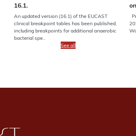
16.1.
on
An updated version (16.1) of the EUCAST
Pr
clinical breakpoint tables has been published,
20
including breakpoints for additional anaerobic
Wo
bacterial spe...
See all