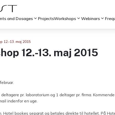
keyboard_arrow_down
keyboard_arrow_down
keyboard_arrow_down
ints and Dosages
Projects
Workshops
Webinars
Freq
 12.-13. maj 2015
op 12.-13. maj 2015
februar.
 deltagere pr. laboratorium og 1 deltager pr. firma. Kommend
mail indenfor en uge.
 Hotel bookes separat og betales direkte til hotellet. På Hote