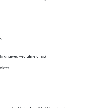
p:
lg angives ved tilmelding.)
nkter