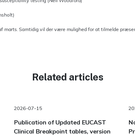
usceptibility testing (Neil Woodford)
nsholt)
f marts. Samtidig vil der være mulighed for at tilmelde præsen
Related articles
2026-07-15
20
Publication of Updated EUCAST
No
Clinical Breakpoint tables, version
Pr