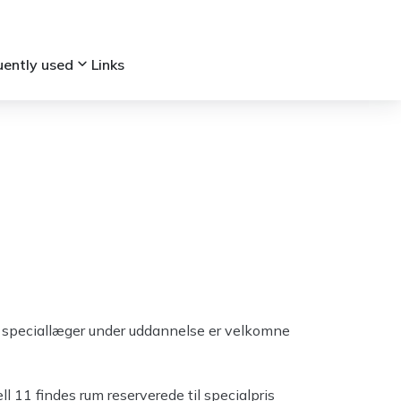
keyboard_arrow_down
uently used
Links
e speciallæger under uddannelse er velkomne
ll 11 findes rum reserverede til specialpris