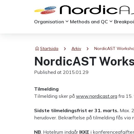
keyboard_arrow_down
keyboard_arrow_down
Organisation
Methods and QC
Breakpo
chevron_right
chevron_right
Startsida
Arkiv
NordicAST Workshop
NordicAST Worksh
Published at 2015.01.29
Tilmelding
Tilmelding sker på
www.nordicast.org
fra 15. 
Sidste tilmeldingsfrist er 31. marts.
Max. 2
herudover. Bekræftelse på tilmelding fås via 
NB
. Hotelrum indgår
IKKE
i konferenceafgiften.